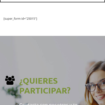
[super_form id="25015"]
¿QUIERES
PARTICIPAR?
Contacta con nosotros y te