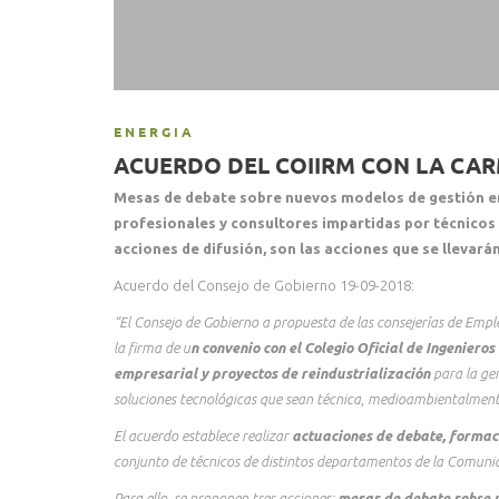
ENERGIA
ACUERDO DEL COIIRM CON LA CAR
Mesas de debate sobre nuevos modelos de gestión en
profesionales y consultores impartidas por técnicos
acciones de difusión, son las acciones que se llevarán
Acuerdo del Consejo de Gobierno 19-09-2018:
“El Consejo de Gobierno a propuesta de las consejerías de Emp
la firma de u
n convenio con el Colegio Oficial de Ingeniero
empresarial y proyectos de reindustrialización
para la ge
soluciones tecnológicas que sean técnica, medioambientalmente
El acuerdo establece realizar
actuaciones de debate, formac
conjunto de técnicos de distintos departamentos de la Comunid
Para ello, se proponen tres acciones:
mesas de debate sobre n