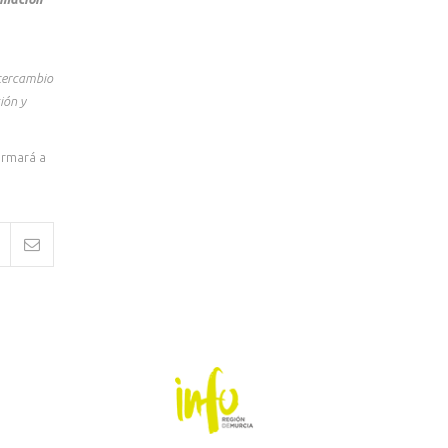
ntercambio
ión y
ormará a