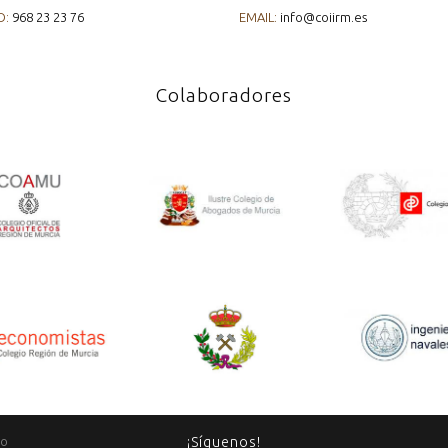
O:
968 23 23 76
EMAIL:
info@coiirm.es
Colaboradores
io
¡Síguenos!