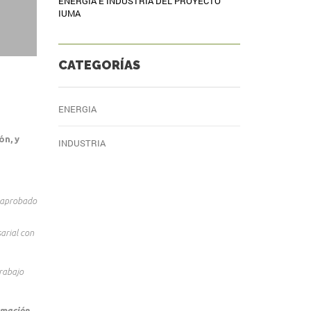
ENERGÍA E INDUSTRIA DEL PROYECTO
IUMA
CATEGORÍAS
ENERGIA
ón, y
INDUSTRIA
 aprobado
arial con
rabajo
rmación