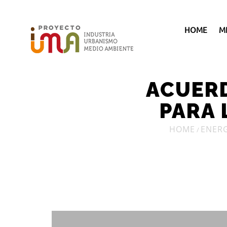
HOME
M
ACUERD
PARA 
HOME
ENERG
/