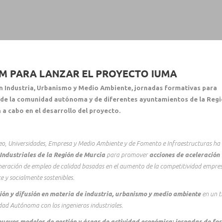
M PARA LANZAR EL PROYECTO IUMA
 Industria, Urbanismo y Medio Ambiente, jornadas formativas para
 de la comunidad autónoma y de diferentes ayuntamientos de la Regi
 a cabo en el desarrollo del proyecto.
leo, Universidades, Empresa y Medio Ambiente y de Fomento e Infraestructuras
ha
s Industriales de la Región de Murcia
para promover
acciones de aceleración
neración de empleo de calidad basadas en el aumento de la competitividad empres
 y socialmente sostenibles.
ión y difusión en materia de industria, urbanismo y medio ambiente
en un t
ad Autónoma con los ingenieros industriales.
uevos modelos de gestión y áreas de actividad económica; jornadas de fo