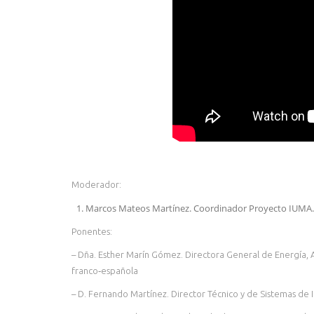
Moderador:
Marcos Mateos Martínez. Coordinador Proyecto IUMA.
Ponentes:
– Dña. Esther Marín Gómez. Directora General de Energía, Ac
franco‐española
– D. Fernando Martínez. Director Técnico y de Sistemas de