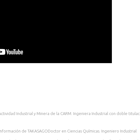
tividad Industrial y Minera de la CARM. Ingeniera Industrial con doble titulac
 Información de TAKASAGODoctor en Ciencias Químicas. Ingeniero Industrial