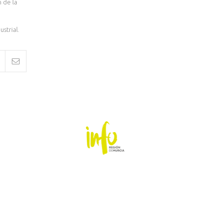
 de la
strial.