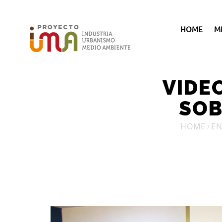
HOME
M
VIDEO
SOB
HOME
EN
/